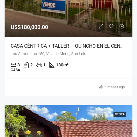
U$S180,000.00
CASA CÉNTRICA + TALLER – QUINCHO EN EL CENTRO DE MERLO
Los Almendros 150, Villa de Merlo, San Luis
3
2
1
180
m²
CASA
5 meses ago
VENTA