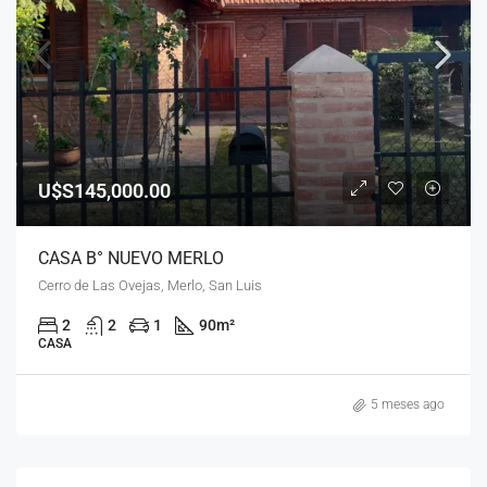
U$S145,000.00
CASA B° NUEVO MERLO
Cerro de Las Ovejas, Merlo, San Luis
2
2
1
90
m²
CASA
5 meses ago