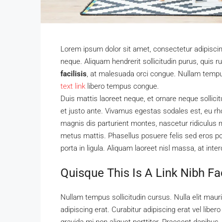
Lorem ipsum dolor sit amet, consectetur adipiscing
neque. Aliquam hendrerit sollicitudin purus, qui
facilisis
, at malesuada orci congue. Nullam tempus 
text link
libero tempus congue.
Duis mattis laoreet neque, et ornare neque sollici
et justo ante. Vivamus egestas sodales est, eu 
magnis dis parturient montes, nascetur ridiculus m
metus mattis. Phasellus posuere felis sed eros por
porta in ligula. Aliquam laoreet nisl massa, at inte
Quisque This Is A Link Nibh Fa
Nullam tempus sollicitudin cursus. Nulla elit mauri
adipiscing erat. Curabitur adipiscing erat vel li