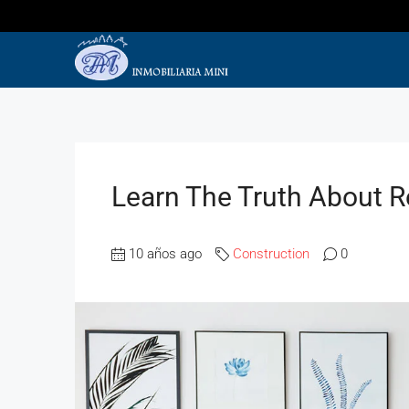
Learn The Truth About Re
10 años ago
Construction
0