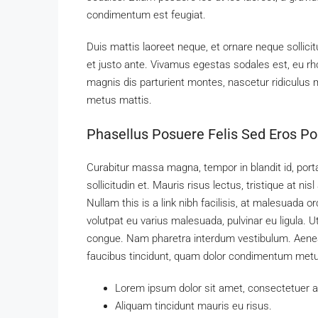
condimentum est feugiat.
Duis mattis laoreet neque, et ornare neque sollici
et justo ante. Vivamus egestas sodales est, eu 
magnis dis parturient montes, nascetur ridiculus m
metus mattis.
Phasellus Posuere Felis Sed Eros Por
Curabitur massa magna, tempor in blandit id, porta
sollicitudin et. Mauris risus lectus, tristique at nisl
Nullam this is a link nibh facilisis, at malesuada o
volutpat eu varius malesuada, pulvinar eu ligula. Ut
congue. Nam pharetra interdum vestibulum. Aenean 
faucibus tincidunt, quam dolor condimentum metus, 
Lorem ipsum dolor sit amet, consectetuer adi
Aliquam tincidunt mauris eu risus.