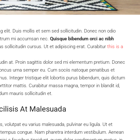
 elit. Duis mollis et sem sed sollicitudin. Donec non odio
s rutrum mi accumsan nec.
Quisque bibendum orci ac nibh
sollicitudin cursus. Ut et adipiscing erat. Curabitur
this is a
tudin at. Proin sagittis dolor sed mi elementum pretium. Donec
rhoncus urna semper eu. Cum sociis natoque penatibus et
us. Integer tristique elit lobortis purus bibendum, quis dictum
ttitor mattis. Curabitur massa magna, tempor in blandit id,
rdum mauris sollicitudin et.
cilisis At Malesuada
s, volutpat eu varius malesuada, pulvinar eu ligula. Ut et
bero tempus congue. Nam pharetra interdum vestibulum. Aenean