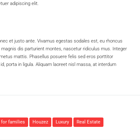
uer adipiscing elit.
onec et justo ante. Vivamus egestas sodales est, eu rhoncus
magnis dis parturient montes, nascetur ridiculus mus. Integer
 metus mattis. Phasellus posuere felis sed eros porttitor
d, porta in ligula. Aliquam laoreet nisl massa, at interdum
for families
Houzez
Luxury
Real Estate