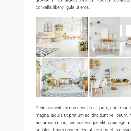
gravida mi non aliquet porttitor. Praesent dapibus
convallis libero ligula ut eros.
Proin suscipit, ex non sodales aliquam, ante mauri
magna, iaculis ut pretium ac, tincidunt vel ipsum
accumsan nunc, nec scelerisque elit turpis eget ma
sodales. Etiam posuere leo ut leo laoreet, a gravida 