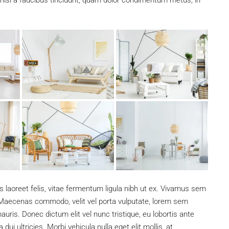
, nisi a faucibus tincidunt, quam dolor condimentum metus, in
s laoreet felis, vitae fermentum ligula nibh ut ex. Vivamus sem
. Maecenas commodo, velit vel porta vulputate, lorem sem
uris. Donec dictum elit vel nunc tristique, eu lobortis ante
dui ultricies. Morbi vehicula nulla eget elit mollis, at